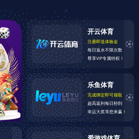
立即注册
全与多样化的观赛服务体
景