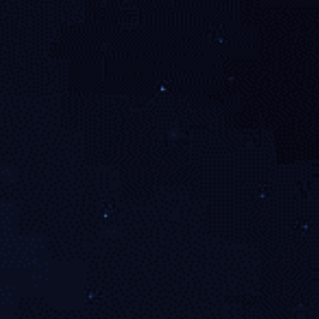
使命
台，我们始终以科技驱动、服务导向为核心，力求
的体育数据与直播生态。
G线上网站·官网入口(中国)官方网站积极拓展创
为目标，逐步形成独有的技术优势与服务口碑。
，从细节中优化每一次访问体验。
撑平台运行，提升数据响应速度与准确度。
标准，构建值得信赖的体育信息环境。