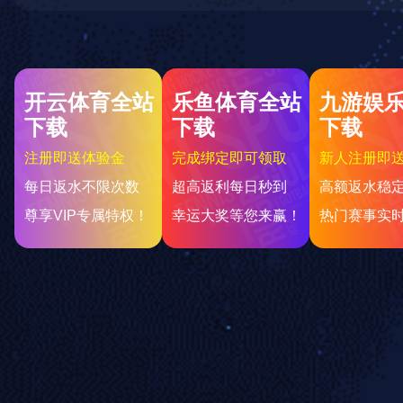
平台构建了一套高可用的全终端直播服务架构，集成智能
核心技术，确保不同区域用户都能流畅体验体育赛事。 同
支持与数据同步，致力于打造值得信赖的观赛首选平台。